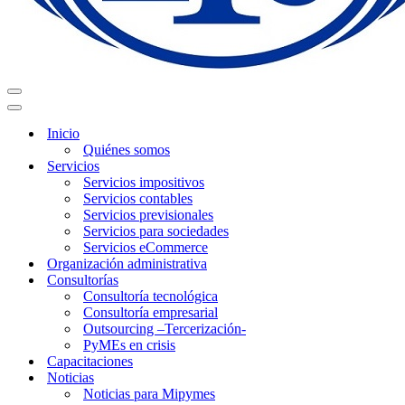
Menú
de
Menú
navegación
de
Inicio
navegación
Quiénes somos
Servicios
Servicios impositivos
Servicios contables
Servicios previsionales
Servicios para sociedades
Servicios eCommerce
Organización administrativa
Consultorías
Consultoría tecnológica
Consultoría empresarial
Outsourcing –Tercerización-
PyMEs en crisis
Capacitaciones
Noticias
Noticias para Mipymes