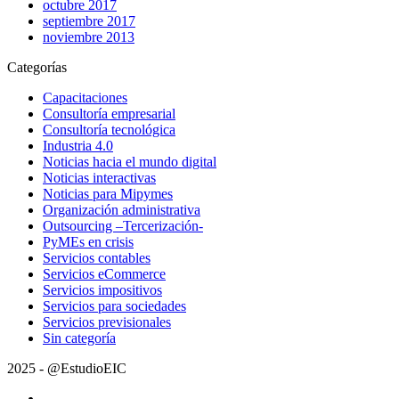
octubre 2017
septiembre 2017
noviembre 2013
Categorías
Capacitaciones
Consultoría empresarial
Consultoría tecnológica
Industria 4.0
Noticias hacia el mundo digital
Noticias interactivas
Noticias para Mipymes
Organización administrativa
Outsourcing –Tercerización-
PyMEs en crisis
Servicios contables
Servicios eCommerce
Servicios impositivos
Servicios para sociedades
Servicios previsionales
Sin categoría
2025 - @EstudioEIC