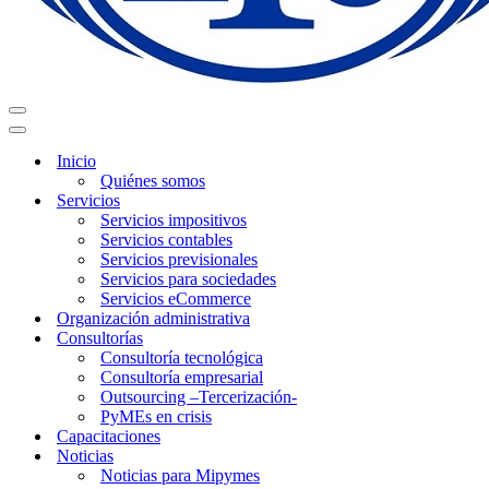
Menú
de
Menú
navegación
de
Inicio
navegación
Quiénes somos
Servicios
Servicios impositivos
Servicios contables
Servicios previsionales
Servicios para sociedades
Servicios eCommerce
Organización administrativa
Consultorías
Consultoría tecnológica
Consultoría empresarial
Outsourcing –Tercerización-
PyMEs en crisis
Capacitaciones
Noticias
Noticias para Mipymes