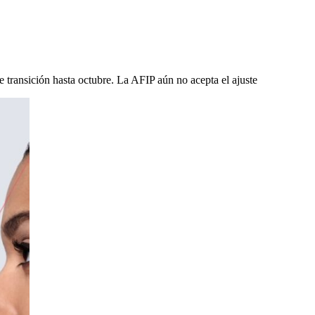
Ajuste
de transición hasta octubre. La AFIP aún no acepta el ajuste
integral
por
inflación.