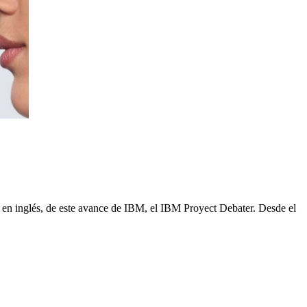
La
, en inglés, de este avance de IBM, el IBM Proyect Debater. Desde el
N
de
y
ya
ha
nu
ne