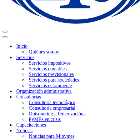
Menú
de
Menú
navegación
de
Inicio
navegación
Quiénes somos
Servicios
Servicios impositivos
Servicios contables
Servicios previsionales
Servicios para sociedades
Servicios eCommerce
Organización administrativa
Consultorías
Consultoría tecnológica
Consultoría empresarial
Outsourcing –Tercerización-
PyMEs en crisis
Capacitaciones
Noticias
Noticias para Mipymes