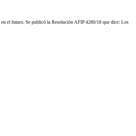
AFI
an en el futuro. Se publicó la Resolución AFIP 4280/18 que dice: Los
Dom
fisc