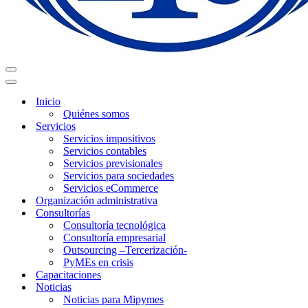
Menú
de
Menú
navegación
de
Inicio
navegación
Quiénes somos
Servicios
Servicios impositivos
Servicios contables
Servicios previsionales
Servicios para sociedades
Servicios eCommerce
Organización administrativa
Consultorías
Consultoría tecnológica
Consultoría empresarial
Outsourcing –Tercerización-
PyMEs en crisis
Capacitaciones
Noticias
Noticias para Mipymes