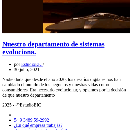
Nuestro departamento de sistemas
evoluciona.
por
EstudioEIC
30 julio, 2021
Nadie duda que desde el año 2020, los desafíos digitales nos han
cambiado el mundo de los negocios y nuestras vidas como
consumidores. Era necesario evolucionar, y optamos por la decisión
Nuestro
de que nuestro departamento
departamento
2025 - @EstudioEIC
de
sistemas
evoluciona.
54 9 3489 59-2992
¿En qué empresa trabajás?