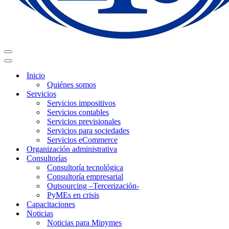
Menú
de
Menú
navegación
de
Inicio
navegación
Quiénes somos
Servicios
Servicios impositivos
Servicios contables
Servicios previsionales
Servicios para sociedades
Servicios eCommerce
Organización administrativa
Consultorías
Consultoría tecnológica
Consultoría empresarial
Outsourcing –Tercerización-
PyMEs en crisis
Capacitaciones
Noticias
Noticias para Mipymes