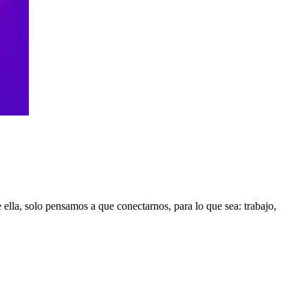
Mirand
lla, solo pensamos a que conectarnos, para lo que sea: trabajo,
hacia
adelant