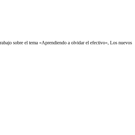
U
rabajo sobre el tema «Aprendiendo a olvidar el efectivo«, Los nuevos
n
m