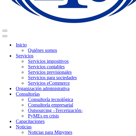
Menú
de
Menú
navegación
de
Inicio
navegación
Quiénes somos
Servicios
Servicios impositivos
Servicios contables
Servicios previsionales
Servicios para sociedades
Servicios eCommerce
Organización administrativa
Consultorías
Consultoría tecnológica
Consultoría empresarial
Outsourcing –Tercerización-
PyMEs en crisis
Capacitaciones
Noticias
Noticias para Mipymes