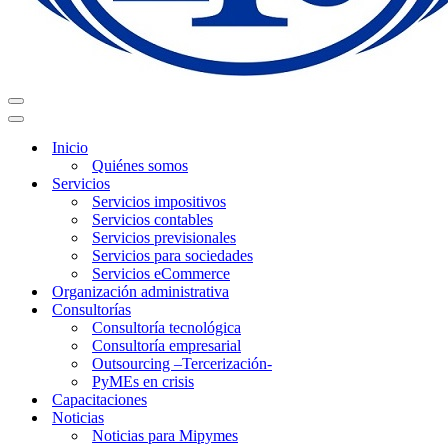
Menú
de
Menú
navegación
de
Inicio
navegación
Quiénes somos
Servicios
Servicios impositivos
Servicios contables
Servicios previsionales
Servicios para sociedades
Servicios eCommerce
Organización administrativa
Consultorías
Consultoría tecnológica
Consultoría empresarial
Outsourcing –Tercerización-
PyMEs en crisis
Capacitaciones
Noticias
Noticias para Mipymes