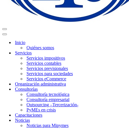
Menú
de
Menú
navegación
de
Inicio
navegación
Quiénes somos
Servicios
Servicios impositivos
Servicios contables
Servicios previsionales
Servicios para sociedades
Servicios eCommerce
Organización administrativa
Consultorías
Consultoría tecnológica
Consultoría empresarial
Outsourcing –Tercerización-
PyMEs en crisis
Capacitaciones
Noticias
Noticias para Mipymes