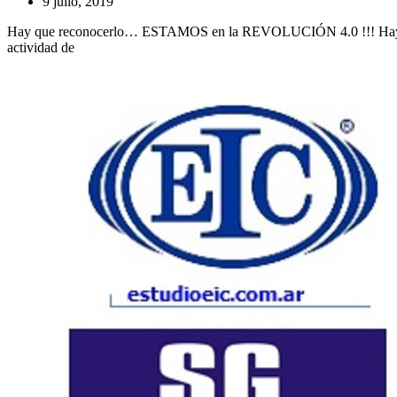
9 julio, 2019
Hay que reconocerlo… ESTAMOS en la REVOLUCIÓN 4.0 !!! Hay muchos
Seguimos
actividad de
evolucionando
por
Internet,
dejando
todo
atrás.