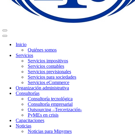
Menú
de
Menú
navegación
de
Inicio
navegación
Quiénes somos
Servicios
Servicios impositivos
Servicios contables
Servicios previsionales
Servicios para sociedades
Servicios eCommerce
Organización administrativa
Consultorías
Consultoría tecnológica
Consultoría empresarial
Outsourcing –Tercerización-
PyMEs en crisis
Capacitaciones
Noticias
Noticias para Mipymes