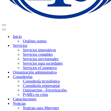
Menú
de
Menú
navegación
de
Inicio
navegación
Quiénes somos
Servicios
Servicios impositivos
Servicios contables
Servicios previsionales
Servicios para sociedades
Servicios eCommerce
Organización administrativa
Consultorías
Consultoría tecnológica
Consultoría empresarial
Outsourcing –Tercerización-
PyMEs en crisis
Capacitaciones
Noticias
Noticias para Mipymes