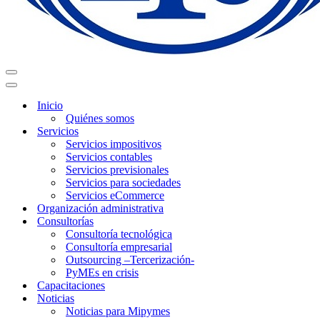
Menú
de
Menú
navegación
de
Inicio
navegación
Quiénes somos
Servicios
Servicios impositivos
Servicios contables
Servicios previsionales
Servicios para sociedades
Servicios eCommerce
Organización administrativa
Consultorías
Consultoría tecnológica
Consultoría empresarial
Outsourcing –Tercerización-
PyMEs en crisis
Capacitaciones
Noticias
Noticias para Mipymes