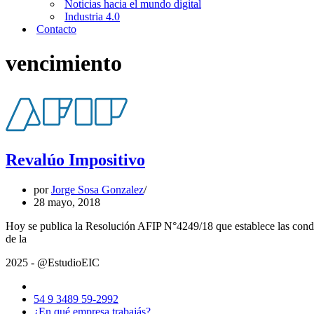
Noticias hacia el mundo digital
Industria 4.0
Contacto
vencimiento
Revalúo Impositivo
por
Jorge Sosa Gonzalez
28 mayo, 2018
Hoy se publica la Resolución AFIP N°4249/18 que establece las condic
Revalúo
de la
Impositivo
2025 - @EstudioEIC
54 9 3489 59-2992
¿En qué empresa trabajás?