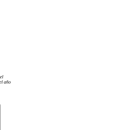
el
el año