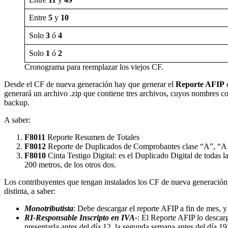
Entre
5
y
10
Solo
3
ó
4
Solo
1
ó
2
Cronograma para reemplazar los viejos CF.
Desde el CF de nueva generación hay que generar el
Reporte AFIP
e
generará un archivo .zip que contiene tres archivos, cuyos nombres 
backup.
A saber:
F8011
Reporte Resumen de Totales
F8012
Reporte de Duplicados de Comprobantes clase “A”, “A 
F8010
Cinta Testigo Digital: es el Duplicado Digital de todas 
200 metros, de los otros dos.
Los contribuyentes que tengan instalados los CF de nueva generación 
distinta, a saber:
Monotributista
: Debe descargar el reporte AFIP a fin de mes, y 
RI-Responsable Inscripto en IVA-
: El Reporte AFIP lo descar
presentarla antes del día 12, la segunda semana antes del día 19