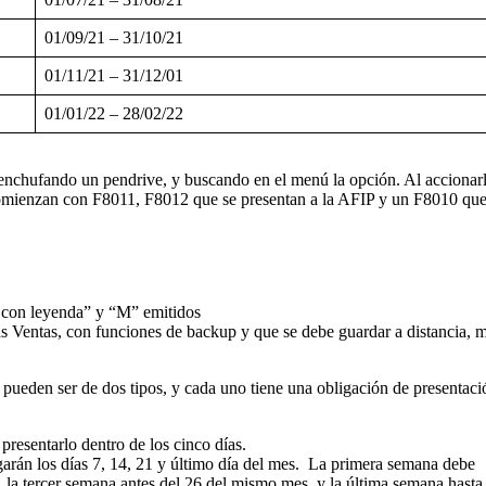
01/09/21 – 31/10/21
01/11/21 – 31/12/01
01/01/22 – 28/02/22
nchufando un pendrive, y buscando en el menú la opción. Al accionarl
comienzan con F8011, F8012 que se presentan a la AFIP y un F8010 que
con leyenda” y “M” emitidos
las Ventas, con funciones de backup y que se debe guardar a distancia, 
pueden ser de dos tipos, y cada uno tiene una obligación de presentaci
presentarlo dentro de los cinco días.
garán los días 7, 14, 21 y último día del mes. La primera semana debe
, la tercer semana antes del 26 del mismo mes, y la última semana hasta 