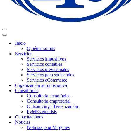
Menú
de
Menú
navegación
de
Inicio
navegación
Quiénes somos
Servicios
Servicios impositivos
Servicios contables
Servicios previsionales
Servicios para sociedades
Servicios eCommerce
Organización administrativa
Consultorías
Consultoría tecnológica
Consultoría empresarial
Outsourcing –Tercerización-
PyMEs en crisis
Capacitaciones
Noticias
Noticias para Mipymes