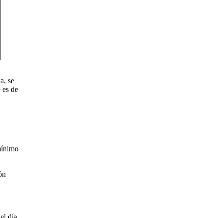
a, se
 es de
mínimo
ón
el día