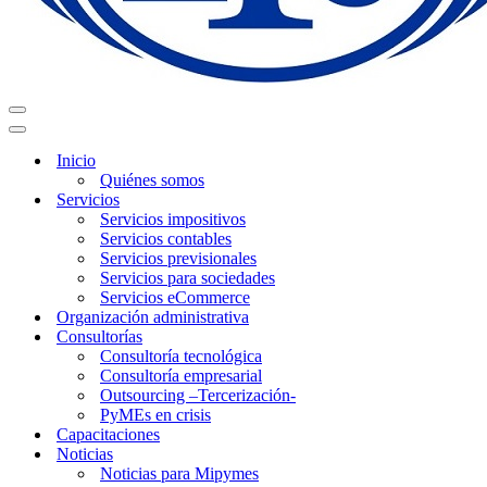
Menú
de
Menú
navegación
de
Inicio
navegación
Quiénes somos
Servicios
Servicios impositivos
Servicios contables
Servicios previsionales
Servicios para sociedades
Servicios eCommerce
Organización administrativa
Consultorías
Consultoría tecnológica
Consultoría empresarial
Outsourcing –Tercerización-
PyMEs en crisis
Capacitaciones
Noticias
Noticias para Mipymes