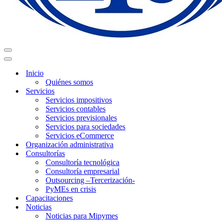
Menú
de
Menú
navegación
de
Inicio
navegación
Quiénes somos
Servicios
Servicios impositivos
Servicios contables
Servicios previsionales
Servicios para sociedades
Servicios eCommerce
Organización administrativa
Consultorías
Consultoría tecnológica
Consultoría empresarial
Outsourcing –Tercerización-
PyMEs en crisis
Capacitaciones
Noticias
Noticias para Mipymes