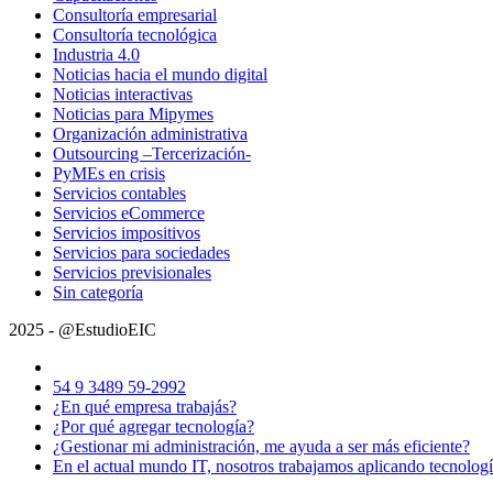
Consultoría empresarial
Consultoría tecnológica
Industria 4.0
Noticias hacia el mundo digital
Noticias interactivas
Noticias para Mipymes
Organización administrativa
Outsourcing –Tercerización-
PyMEs en crisis
Servicios contables
Servicios eCommerce
Servicios impositivos
Servicios para sociedades
Servicios previsionales
Sin categoría
2025 - @EstudioEIC
54 9 3489 59-2992
¿En qué empresa trabajás?
¿Por qué agregar tecnología?
¿Gestionar mi administración, me ayuda a ser más eficiente?
En el actual mundo IT, nosotros trabajamos aplicando tecnolog