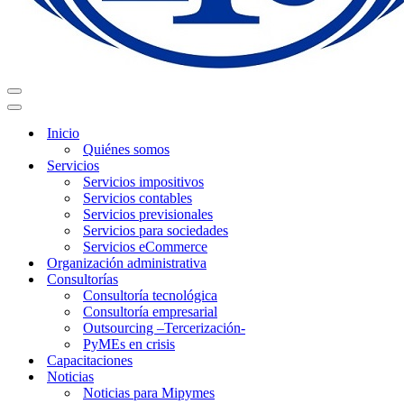
Menú
de
Menú
navegación
de
Inicio
navegación
Quiénes somos
Servicios
Servicios impositivos
Servicios contables
Servicios previsionales
Servicios para sociedades
Servicios eCommerce
Organización administrativa
Consultorías
Consultoría tecnológica
Consultoría empresarial
Outsourcing –Tercerización-
PyMEs en crisis
Capacitaciones
Noticias
Noticias para Mipymes