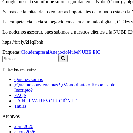
Google presenta su informe sobre seguridad en la Nube (Cloud) y alg
Ya más de la mitad de las empresas importantes del mundo está en la N
La competencia hacia su negocio crece en el mundo digital. ¿Cuáles 
Lo podemos asesorar, pues subimos a nuestros clientes a la NUBE EIC
https://bit.ly/2Hq0bnh
Etiquetas:
Cloud
empresa
IA
negocio
Nube
NUBE EIC
Buscar...
Entradas recientes
Quiénes somos
¿Que me conviene más? ¿Monotributo o Responsable
Inscripto?
FAQS
LA NUEVA REVOLUCIÓN IT.
Tablas
Archivos
abril 2026
enero 2026