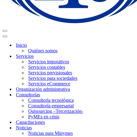
Menú
de
Menú
navegación
de
Inicio
navegación
Quiénes somos
Servicios
Servicios impositivos
Servicios contables
Servicios previsionales
Servicios para sociedades
Servicios eCommerce
Organización administrativa
Consultorías
Consultoría tecnológica
Consultoría empresarial
Outsourcing –Tercerización-
PyMEs en crisis
Capacitaciones
Noticias
Noticias para Mipymes